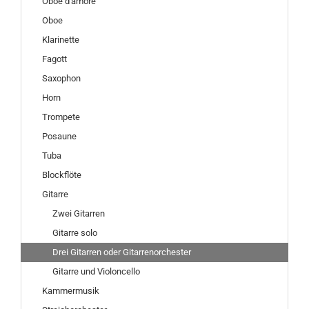
Oboe d'amore
Oboe
Klarinette
Fagott
Saxophon
Horn
Trompete
Posaune
Tuba
Blockflöte
Gitarre
Zwei Gitarren
Gitarre solo
Drei Gitarren oder Gitarrenorchester
Gitarre und Violoncello
Kammermusik