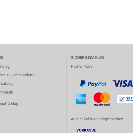
GE
SICHER BEZAHLEN
atalog
PayPal PLUS:
des 19. Jahrhunderts
rkatalog
lmmusik
onat-Verlag
Andere Zahlungsmöglichkeiten:
VORKASSE