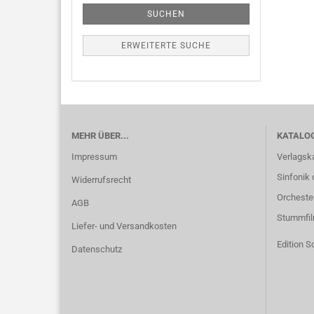
SUCHEN
ERWEITERTE SUCHE
MEHR ÜBER...
KATALO
Impressum
Verlagsk
Sinfonik 
Widerrufsrecht
Orcheste
AGB
Stummfi
Liefer- und Versandkosten
Edition S
Datenschutz