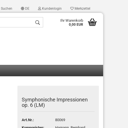
Suchen
DE
Kundenlogin
Merkzettel
Ihr Warenkorb
0,00 EUR
len
ergessen?
Symphonische Impressionen
op. 6 (LM)
Art.Nr.:
80069
Komponisten:
Hamann, Bernhard