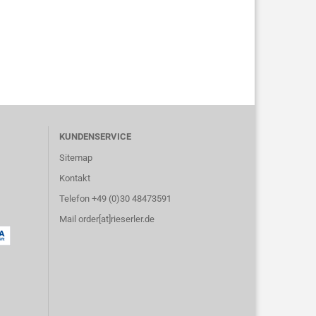
KUNDENSERVICE
Sitemap
Kontakt
Telefon +49 (0)30 48473591
Mail order[at]rieserler.de