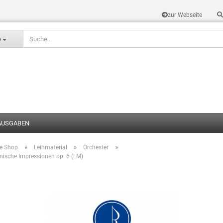
zur Webseite
Sprache auswählen
e
AUSGABEN
»
»
»
te Shop
Leihmaterial
Orchester
Konto erstel
ische Impressionen op. 6 (LM)
Passwort v