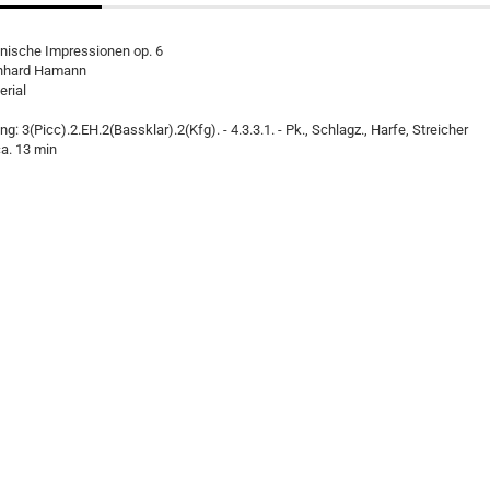
ische Impressionen op. 6
rnhard Hamann
erial
g: 3(Picc).2.EH.2(Bassklar).2(Kfg). - 4.3.3.1. - Pk., Schlagz., Harfe, Streicher
ca. 13 min