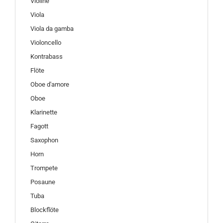
Violine
Viola
Viola da gamba
Violoncello
Kontrabass
Flöte
Oboe d'amore
Oboe
Klarinette
Fagott
Saxophon
Horn
Trompete
Posaune
Tuba
Blockflöte