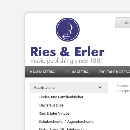
All
KAUFMATERIAL
LEIHMATERIAL
DIGITALE NOTEN
Startsei
Kaufmaterial
Lustspie
Kinder- und Familienbücher
Klavierauszüge
Ries & Erler Virtuos
Schulorchester / Jugendorchester
Sinfonik des 19. Jahrhunderts