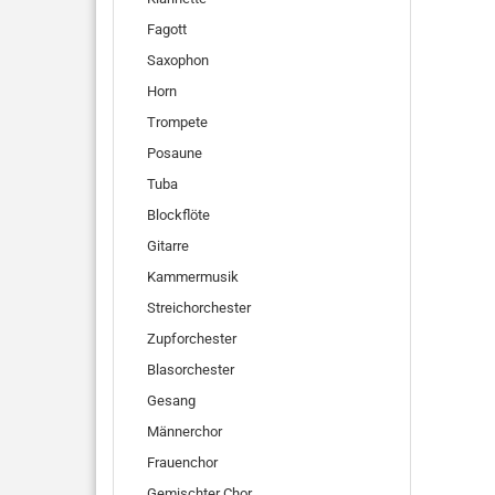
Fagott
Saxophon
Horn
Trompete
Posaune
Tuba
Blockflöte
Gitarre
Kammermusik
Streichorchester
Zupforchester
Blasorchester
Gesang
Männerchor
Frauenchor
Gemischter Chor