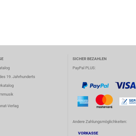
GE
SICHER BEZAHLEN
atalog
PayPal PLUS:
des 19. Jahrhunderts
rkatalog
lmmusik
onat-Verlag
Andere Zahlungsmöglichkeiten:
VORKASSE