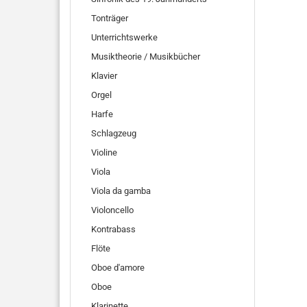
Tonträger
Unterrichtswerke
Musiktheorie / Musikbücher
Klavier
Orgel
Harfe
Schlagzeug
Violine
Viola
Viola da gamba
Violoncello
Kontrabass
Flöte
Oboe d'amore
Oboe
Klarinette