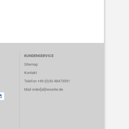
KUNDENSERVICE
Sitemap
Kontakt
Telefon +49 (0)30 48473591
Mail order[at]rieserler.de