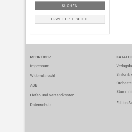
SUCHEN
ERWEITERTE SUCHE
MEHR ÜBER...
KATALO
Impressum
Verlagsk
Sinfonik 
Widerrufsrecht
Orcheste
AGB
Stummfi
Liefer- und Versandkosten
Edition S
Datenschutz