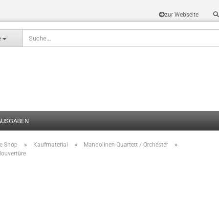
zur Webseite
Sprache auswählen
e
AUSGABEN
»
»
»
te Shop
Kaufmaterial
Mandolinen-Quartett / Orchester
Konto erstel
louvertüre
Passwort v