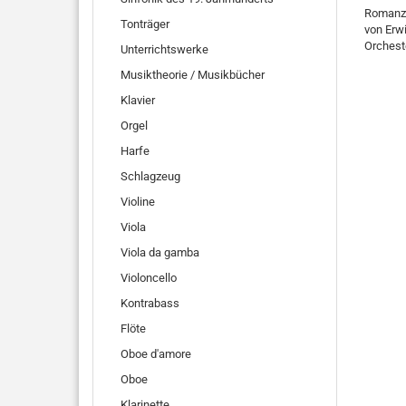
Romanz
Tonträger
von Erw
Orchest
Unterrichtswerke
Musiktheorie / Musikbücher
Klavier
Orgel
Harfe
Schlagzeug
Violine
Viola
Viola da gamba
Violoncello
Kontrabass
Flöte
Oboe d'amore
Oboe
Klarinette