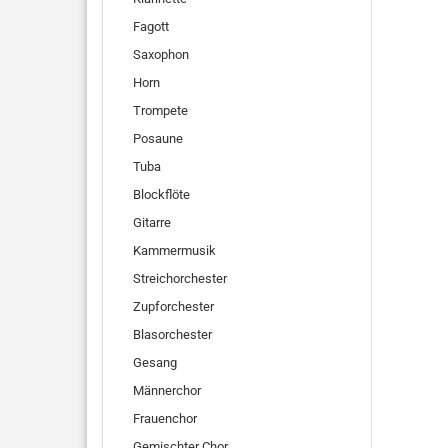
Fagott
Saxophon
Horn
Trompete
Posaune
Tuba
Blockflöte
Gitarre
Kammermusik
Streichorchester
Zupforchester
Blasorchester
Gesang
Männerchor
Frauenchor
Gemischter Chor