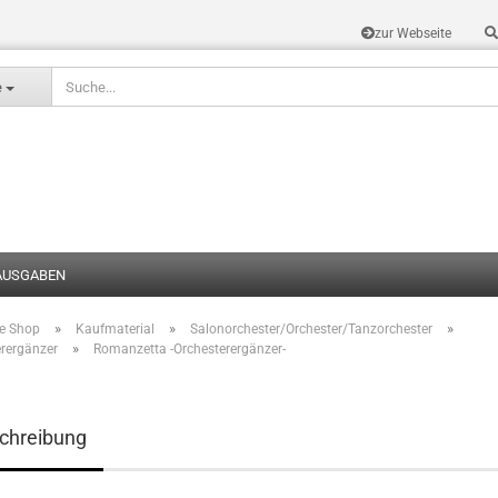
zur Webseite
Sprache auswählen
e
AUSGABEN
»
»
»
te Shop
Kaufmaterial
Salonorchester/Orchester/Tanzorchester
Konto erstel
»
erergänzer
Romanzetta -Orchesterergänzer-
Passwort v
chreibung