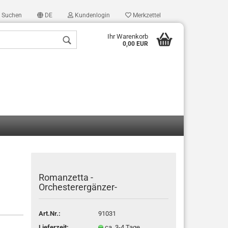
Suchen
DE
Kundenlogin
Merkzettel
Ihr Warenkorb
0,00 EUR
len
ergessen?
Romanzetta -
Orchesterergänzer-
Art.Nr.:
91031
Lieferzeit:
ca. 3-4 Tage