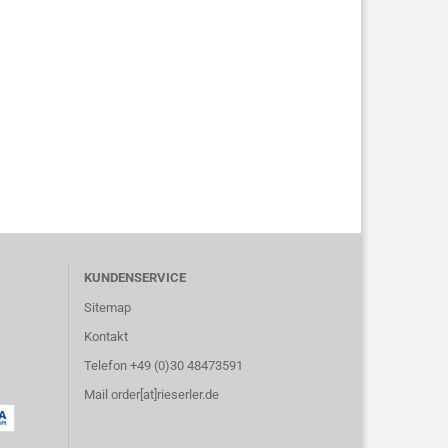
KUNDENSERVICE
Sitemap
Kontakt
Telefon +49 (0)30 48473591
Mail order[at]rieserler.de