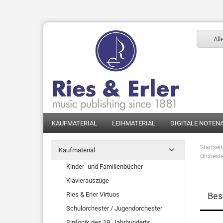
All
KAUFMATERIAL
LEIHMATERIAL
DIGITALE NOTEN
Startsei
Kaufmaterial
Orchest
Kinder- und Familienbücher
Klavierauszüge
Ries & Erler Virtuos
Bes
Schulorchester / Jugendorchester
Sinfonik des 19. Jahrhunderts