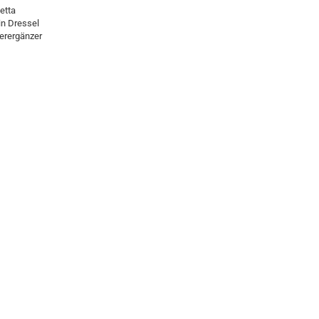
etta
in Dressel
erergänzer