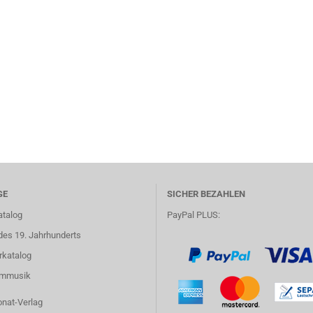
GE
SICHER BEZAHLEN
atalog
PayPal PLUS:
des 19. Jahrhunderts
rkatalog
lmmusik
onat-Verlag