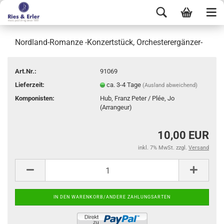
Nordland-Romanze -Konzertstück, Orchesterergänzer-
Art.Nr.:
91069
Lieferzeit:
ca. 3-4 Tage
(Ausland abweichend)
Komponisten:
Hub, Franz Peter / Plée, Jo
(Arrangeur)
10,00 EUR
inkl. 7% MwSt. zzgl.
Versand