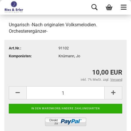
Ungarisch -Nach originalen Volksmelodien.
Orchesterergänzer-
Art.Nr.:
91102
Komponisten:
Knümann, Jo
10,00 EUR
inkl. 7% MwSt. zzgl.
Versand