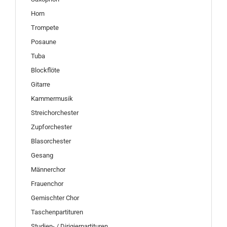
Horn
Trompete
Posaune
Tuba
Blockflöte
Gitarre
Kammermusik
Streichorchester
Zupforchester
Blasorchester
Gesang
Männerchor
Frauenchor
Gemischter Chor
Taschenpartituren
Studien- / Dirigierpartituren