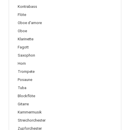
Kontrabass
Flöte
Oboe d'amore
Oboe
Klarinette
Fagott
Saxophon
Horn
Trompete
Posaune
Tuba
Blockflöte
Gitarre
Kammermusik
Streichorchester
Zupforchester