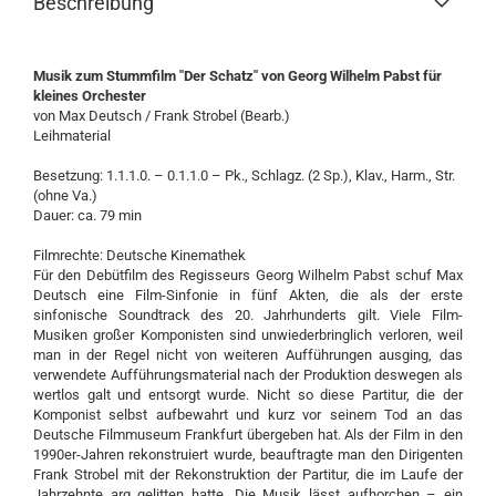
Beschreibung
Musik zum Stummfilm "Der Schatz" von Georg Wilhelm Pabst für
kleines Orchester
von Max Deutsch / Frank Strobel (Bearb.)
Leihmaterial
Besetzung:
1.1.1.0. – 0.1.1.0 – Pk., Schlagz. (2 Sp.), Klav., Harm., Str.
(ohne Va.)
Dauer: ca. 79 min
Filmrechte: Deutsche Kinemathek
Für den Debütfilm des Regisseurs Georg Wilhelm Pabst schuf Max
Deutsch eine Film-Sinfonie in fünf Akten, die als der erste
sinfonische Soundtrack des 20. Jahrhunderts gilt. Viele Film-
Musiken großer Komponisten sind unwiederbringlich verloren, weil
man in der Regel nicht von weiteren Aufführungen ausging, das
verwendete Aufführungsmaterial nach der Produktion deswegen als
wertlos galt und entsorgt wurde. Nicht so diese Partitur, die der
Komponist selbst aufbewahrt und kurz vor seinem Tod an das
Deutsche Filmmuseum Frankfurt übergeben hat. Als der Film in den
1990er-Jahren rekonstruiert wurde, beauftragte man den Dirigenten
Frank Strobel mit der Rekonstruktion der Partitur, die im Laufe der
Jahrzehnte arg gelitten hatte. Die Musik lässt aufhorchen – ein