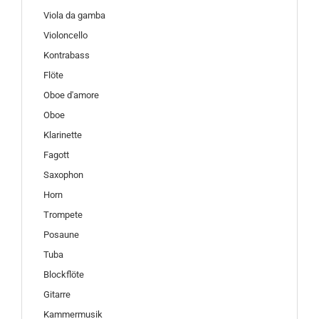
Viola da gamba
Violoncello
Kontrabass
Flöte
Oboe d'amore
Oboe
Klarinette
Fagott
Saxophon
Horn
Trompete
Posaune
Tuba
Blockflöte
Gitarre
Kammermusik