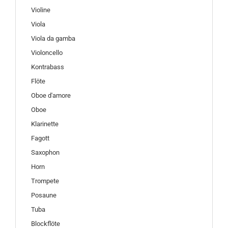
Violine
Viola
Viola da gamba
Violoncello
Kontrabass
Flöte
Oboe d'amore
Oboe
Klarinette
Fagott
Saxophon
Horn
Trompete
Posaune
Tuba
Blockflöte