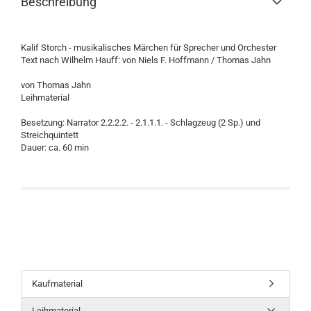
Beschreibung
Kalif Storch - musikalisches Märchen für Sprecher und Orchester
​Text nach Wilhelm Hauff: von Niels F. Hoffmann / Thomas Jahn
von Thomas Jahn
Leihmaterial
Besetzung: Narrator 2.2.2.2. - 2.1.1.1. - Schlagzeug (2 Sp.) und
Streichquintett
Dauer: ca. 60 min
Kaufmaterial
Leihmaterial