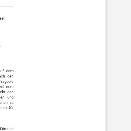
zer
,
 auf dem
ach den
Tragödie
mit dem
cht den
den und
ionen zu
stück für
n Edmund