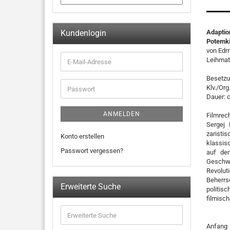
Kundenlogin
Adaptio
Potemki
von Edm
Leihmat
Besetzun
Klv./Org.
Dauer: 
ANMELDEN
Filmrec
Sergej 
zarist
Konto erstellen
klassis
Passwort vergessen?
auf de
Geschw
Revolu
Beherrs
Erweiterte Suche
politisc
filmisch
Anfang 