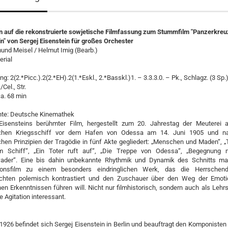
n auf die rekonstruierte sowjetische Filmfassung zum Stummfilm "Panzerkreu
n" von Sergej Eisenstein für großes Orchester
und Meisel / Helmut Imig (Bearb.)
erial
g: 2(2.*Picc.).2(2.*EH).2(1.*Eskl., 2.*Basskl.)1. – 3.3.3.0. – Pk., Schlagz. (3 Sp.)
/Cel., Str.
ca. 68 min
hte: Deutsche Kinemathek
Eisensteins berühmter Film, hergestellt zum 20. Jahrestag der Meuterei
ischen Kriegsschiff vor dem Hafen von Odessa am 14. Juni 1905 und n
chen Prinzipien der Tragödie in fünf Akte gegliedert: „Menschen und Maden“, „
m Schiff“, „Ein Toter ruft auf“, „Die Treppe von Odessa“, „Begegnung 
ader“. Eine bis dahin unbekannte Rhythmik und Dynamik des Schnitts ma
tionsfilm zu einem besonders eindringlichen Werk, das die Herrschen
chten polemisch kontrastiert und den Zuschauer über den Weg der Emot
hen Erkenntnissen führen will. Nicht nur filmhistorisch, sondern auch als Lehr
e Agitation interessant.
1926 befindet sich Sergej Eisenstein in Berlin und beauftragt den Komponiste