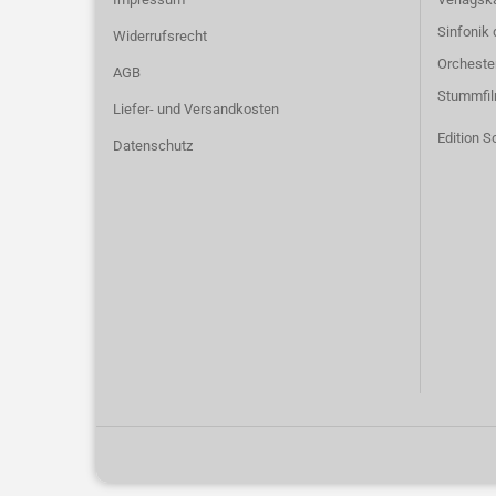
Sinfonik 
Widerrufsrecht
Orcheste
AGB
Stummfi
Liefer- und Versandkosten
Edition S
Datenschutz