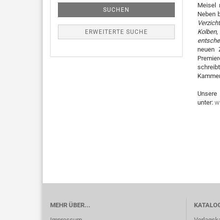
Meisel
SUCHEN
Neben b
Verzich
Kolben,
ERWEITERTE SUCHE
entschei
neuen Z
Premier
schreib
Kammer
Unser
unter:
w
MEHR ÜBER...
KATALO
Impressum
Verlagsk