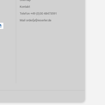
Kontakt
Telefon +49 (0)30 48473591
Mail order[at]rieserler.de