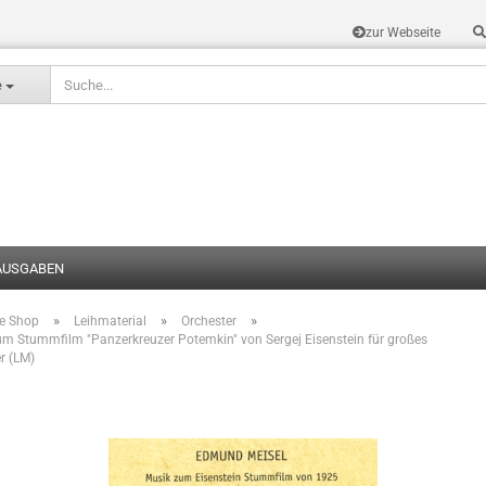
zur Webseite
Sprache auswählen
e
AUSGABEN
»
»
»
te Shop
Leihmaterial
Orchester
Konto erstel
m Stummfilm "Panzerkreuzer Potemkin" von Sergej Eisenstein für großes
r (LM)
Passwort v