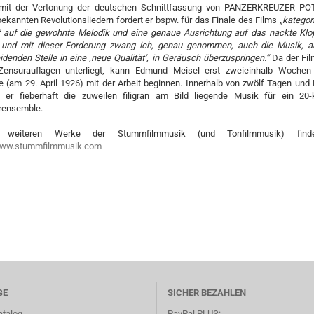
 mit der Vertonung der deutschen Schnittfassung von PANZERKREUZER PO
ekannten Revolutionsliedern fordert er bspw. für das Finale des Films
„kategor
t auf die gewohnte Melodik und eine genaue Ausrichtung auf das nackte Klo
 und mit dieser Forderung zwang ich, genau genommen, auch die Musik, a
denden Stelle in eine ‚neue Qualität‘, in Geräusch überzuspringen.“
Da der Fi
ensurauflagen unterliegt, kann Edmund Meisel erst zweieinhalb Wochen
e (am 29. April 1926) mit der Arbeit beginnen. Innerhalb von zwölf Tagen und 
t er fieberhaft die zuweilen filigran am Bild liegende Musik für ein 20-k
ensemble.
e weiteren Werke der Stummfilmmusik (und Tonfilmmusik) find
ww.stummfilmmusik.com
GE
SICHER BEZAHLEN
atalog
PayPal PLUS: