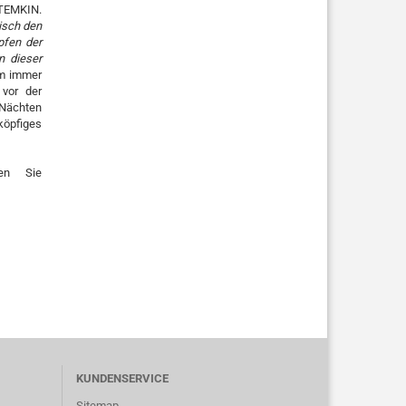
TEMKIN.
isch den
pfen der
n dieser
lm immer
 vor der
Nächten
öpfiges
en Sie
KUNDENSERVICE
Sitemap