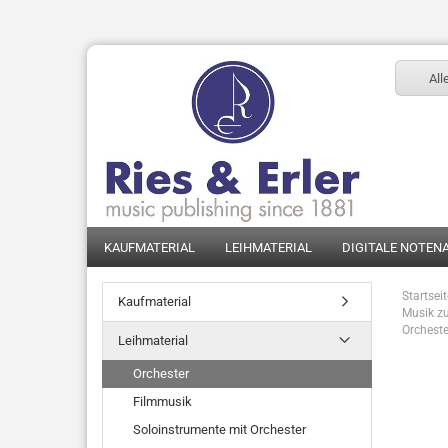
All
KAUFMATERIAL
LEIHMATERIAL
DIGITALE NOTEN
Startsei
Kaufmaterial
Musik zu
Orcheste
Leihmaterial
Orchester
Filmmusik
Soloinstrumente mit Orchester