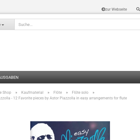
zur Webseite
Sprache auswählen
e
AUSGABEN
»
»
»
»
te Shop
Kaufmaterial
Flöte
Flöte solo
Konto erstel
zzolla - 12 Favorite pieces by Astor Piazzolla in easy arrangements for flute
Passwort v