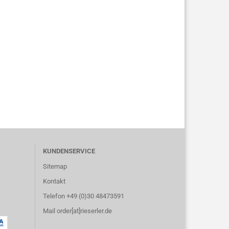
KUNDENSERVICE
Sitemap
Kontakt
Telefon +49 (0)30 48473591
Mail order[at]rieserler.de