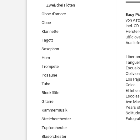
Zwei/drei Flöten
Oboe d'amore
Easy Pia
von Asto
Oboe
incl. CD
Klarinette
Herstell
ufficiov
Fagott
Ausliefe
Saxophon
Liberta
Horn
Tanguer
Trompete
Escualo
Oblivion
Posaune
Los Paj
Tuba
Celos
El Infie
Blockflöte
Escolas
Gitarre
Ave Mar
Years of
Kammermusik
Solitude
Fotograf
Streichorchester
Zupforchester
Blasorchester