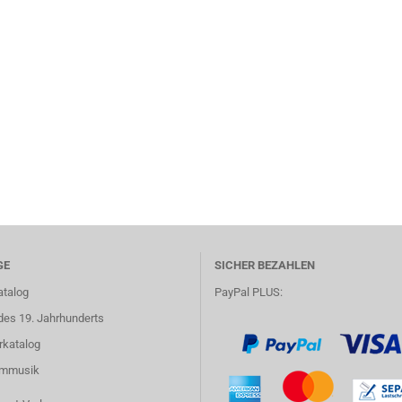
GE
SICHER BEZAHLEN
atalog
PayPal PLUS:
des 19. Jahrhunderts
rkatalog
lmmusik