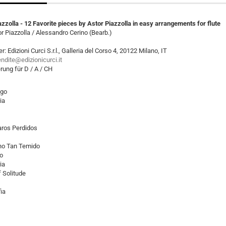
zzolla - 12 Favorite pieces by Astor Piazzolla in easy arrangements for flute
r Piazzolla / Alessandro Cerino (Bearb.)
er: Edizioni Curci S.r.l., Galleria del Corso 4, 20122 Milano, IT
endite@edizionicurci.it
rung für D / A / CH
ngo
ia
aros Perdidos
rno Tan Temido
o
ia
 Solitude
ia