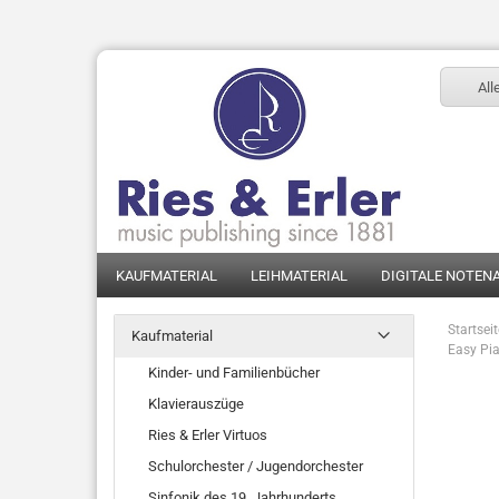
All
KAUFMATERIAL
LEIHMATERIAL
DIGITALE NOTEN
Startsei
Kaufmaterial
Easy Pia
Kinder- und Familienbücher
Klavierauszüge
Ries & Erler Virtuos
Schulorchester / Jugendorchester
Sinfonik des 19. Jahrhunderts