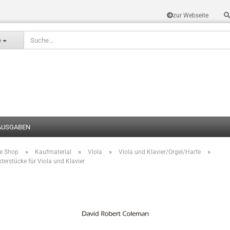
zur Webseite
Sprache auswählen
e
AUSGABEN
»
»
»
»
te Shop
Kaufmaterial
Viola
Viola und Klavier/Orgel/Harfe
Konto erstel
terstücke für Viola und Klavier
Passwort v