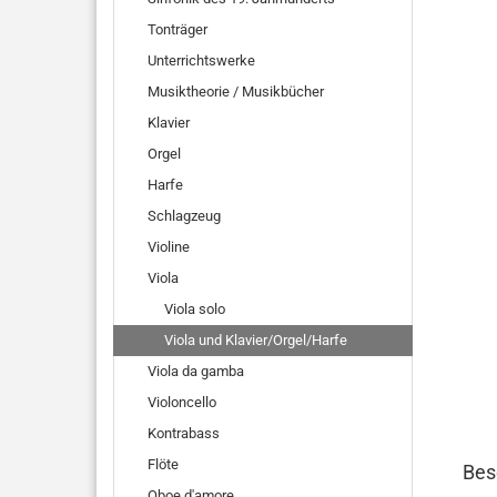
Tonträger
Unterrichtswerke
Musiktheorie / Musikbücher
Klavier
Orgel
Harfe
Schlagzeug
Violine
Viola
Viola solo
Viola und Klavier/Orgel/Harfe
Viola da gamba
Violoncello
Kontrabass
Flöte
Bes
Oboe d'amore