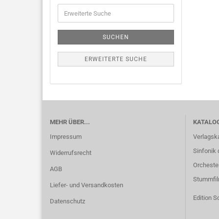
SUCHEN
ERWEITERTE SUCHE
MEHR ÜBER...
KATALO
Impressum
Verlagsk
Sinfonik 
Widerrufsrecht
Orcheste
AGB
Stummfi
Liefer- und Versandkosten
Edition S
Datenschutz