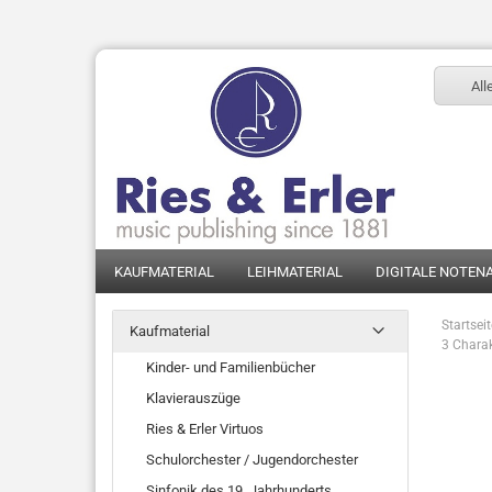
All
KAUFMATERIAL
LEIHMATERIAL
DIGITALE NOTEN
Startsei
Kaufmaterial
3 Charak
Kinder- und Familienbücher
Klavierauszüge
Ries & Erler Virtuos
Schulorchester / Jugendorchester
Sinfonik des 19. Jahrhunderts