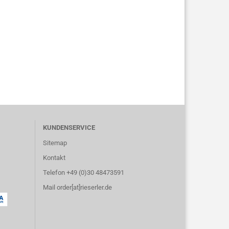
KUNDENSERVICE
Sitemap
Kontakt
Telefon +49 (0)30 48473591
Mail order[at]rieserler.de