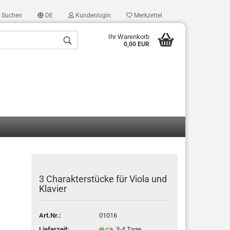
Suchen
DE
Kundenlogin
Merkzettel
Ihr Warenkorb
0,00 EUR
len
ergessen?
3 Charakterstücke für Viola und
Klavier
Art.Nr.:
01016
Lieferzeit:
ca. 3-4 Tage