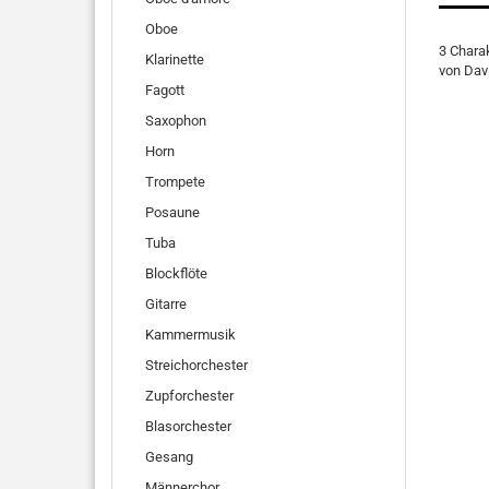
Oboe
3 Charak
Klarinette
von Dav
Fagott
Saxophon
Horn
Trompete
Posaune
Tuba
Blockflöte
Gitarre
Kammermusik
Streichorchester
Zupforchester
Blasorchester
Gesang
Männerchor