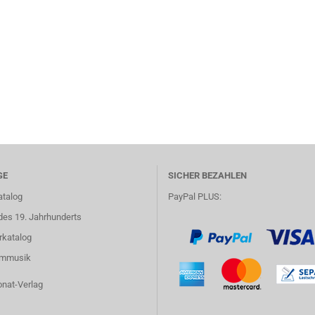
GE
SICHER BEZAHLEN
atalog
PayPal PLUS:
des 19. Jahrhunderts
rkatalog
lmmusik
onat-Verlag