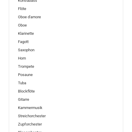
Kontrabass
Flöte
Oboe d'amore
Oboe
Klarinette
Fagott
Saxophon
Horn
Trompete
Posaune
Tuba
Blockflöte
Gitarre
Kammermusik
Streichorchester
Zupforchester