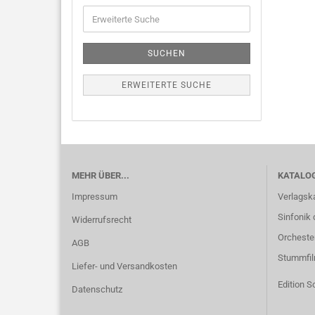
SUCHEN
ERWEITERTE SUCHE
MEHR ÜBER...
KATALO
Impressum
Verlagsk
Sinfonik 
Widerrufsrecht
Orcheste
AGB
Stummfi
Liefer- und Versandkosten
Edition S
Datenschutz