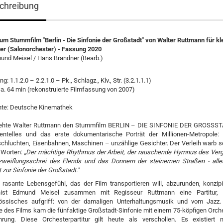
chreibung
um Stummfilm "Berlin - Die Sinfonie der Großstadt" von Walter Ruttmann für kl
er (Salonorchester) - Fassung 2020
und Meisel / Hans Brandner (Bearb.)
g: 1.1.2.0 – 2.2.1.0 – Pk., Schlagz., Klv., Str. (3.2.1.1.1)
ca. 64 min (rekonstruierte Filmfassung von 2007)
hte: Deutsche Kinemathek
ehte Walter Ruttmann den Stummfilm BERLIN – DIE SINFONIE DER GROSSST
entelles und das erste dokumentarische Porträt der Millionen-Metropole: 
chluchten, Eisenbahnen, Maschinen – unzählige Gesichter. Der Verleih warb se
 Worten:
„Der mächtige Rhythmus der Arbeit, der rauschende Hymnus des Ver
zweiflungsschrei des Elends und das Donnern der steinernen Straßen - all
t zur Sinfonie der Großstadt."
rasante Lebensgefühl, das der Film transportieren will, abzurunden, konzipi
ist Edmund Meisel zusammen mit Regisseur Ruttmann eine Partitur, d
össisches aufgriff: von der damaligen Unterhaltungsmusik und vom Jazz.
e des Films kam die fünfaktige Großstadt-Sinfonie mit einem 75-köpfigen Orche
hrung. Diese Orchesterpartitur gilt heute als verschollen. Es existiert 