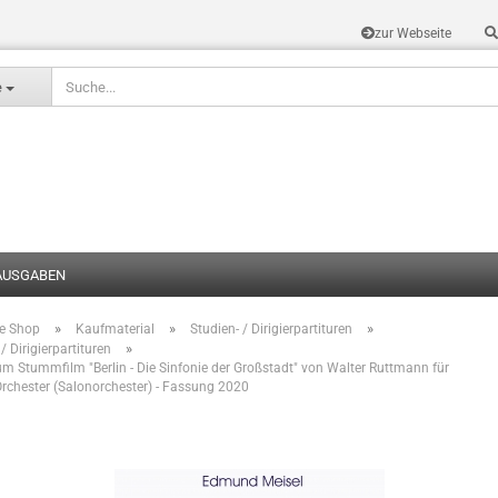
zur Webseite
Sprache auswählen
e
AUSGABEN
»
»
»
te Shop
Kaufmaterial
Studien- / Dirigierpartituren
Konto erstel
»
/ Dirigierpartituren
m Stummfilm "Berlin - Die Sinfonie der Großstadt" von Walter Ruttmann für
Passwort v
Orchester (Salonorchester) - Fassung 2020