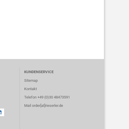
KUNDENSERVICE
Sitemap
Kontakt
Telefon +49 (0)30 48473591
Mail order[at]rieserler.de