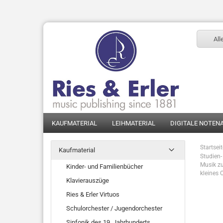
All
KAUFMATERIAL
LEIHMATERIAL
DIGITALE NOTEN
Startsei
Kaufmaterial
Studien- 
Musik zu
Kinder- und Familienbücher
kleines 
Klavierauszüge
Ries & Erler Virtuos
Schulorchester / Jugendorchester
Sinfonik des 19. Jahrhunderts