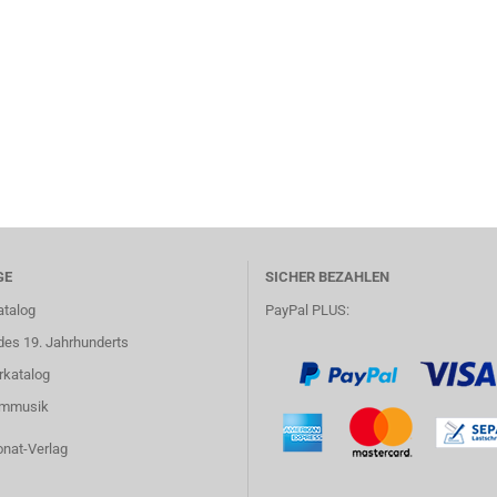
GE
SICHER BEZAHLEN
atalog
PayPal PLUS:
des 19. Jahrhunderts
rkatalog
lmmusik
onat-Verlag