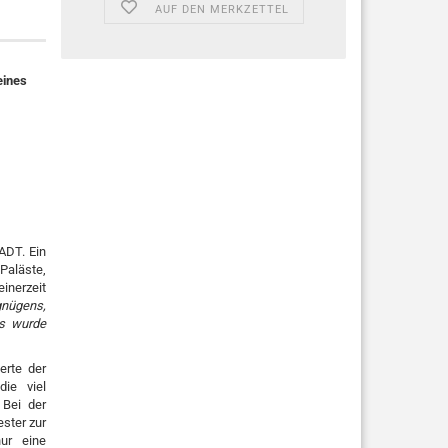
AUF DEN MERKZETTEL
eines
ADT. Ein
Paläste,
inerzeit
gnügens,
es wurde
erte der
ie viel
 Bei der
ster zur
nur eine