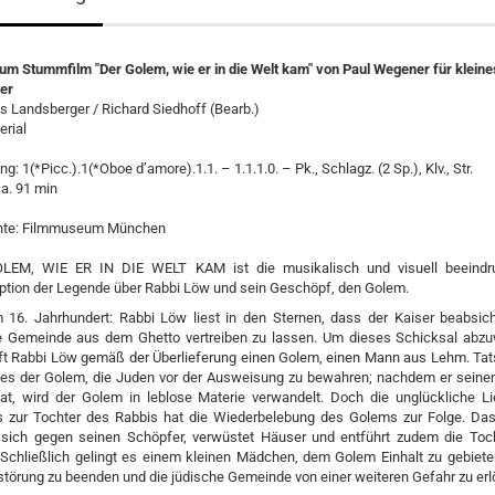
um Stummfilm "Der Golem, wie er in die Welt kam" von Paul Wegener für kleine
er
s Landsberger / Richard Siedhoff (Bearb.)
erial
g: 1(*Picc.).1(*Oboe d’amore).1.1. – 1.1.1.0. – Pk., Schlagz. (2 Sp.), Klv., Str.
ca. 91 min
hte: Filmmuseum München
LEM, WIE ER IN DIE WELT KAM ist die musikalisch und visuell beeindr
ption der Legende über Rabbi Löw und sein Geschöpf, den Golem.
m 16. Jahrhundert: Rabbi Löw liest in den Sternen, dass der Kaiser beabsicht
e Gemeinde aus dem Ghetto vertreiben zu lassen. Um dieses Schicksal abz
ft Rabbi Löw gemäß der Überlieferung einen Golem, einen Mann aus Lehm. Tat
es der Golem, die Juden vor der Ausweisung zu bewahren; nachdem er sein
 hat, wird der Golem in leblose Materie verwandelt. Doch die unglückliche L
 zur Tochter des Rabbis hat die Wiederbelebung des Golems zur Folge. D
sich gegen seinen Schöpfer, verwüstet Häuser und entführt zudem die Toc
 Schließlich gelingt es einem kleinen Mädchen, dem Golem Einhalt zu gebiete
störung zu beenden und die jüdische Gemeinde von einer weiteren Gefahr zu erl