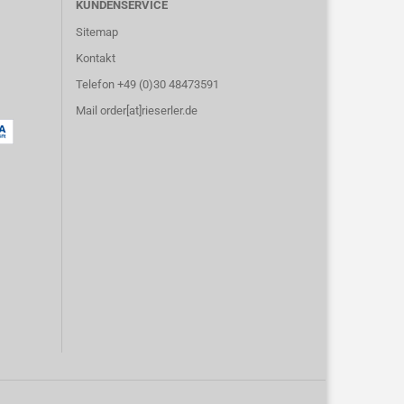
KUNDENSERVICE
Sitemap
Kontakt
Telefon +49 (0)30 48473591
Mail order[at]rieserler.de