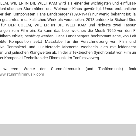
EM, WIE ER IN DIE WELT KAM wird als einer der wichtigsten und einflussr
ioni-stischen Stummfilme des Weimarer Kinos gewürdigt. Umso erstaunlicher
er den Komponisten Hans Landsberger (1890-1941) nur wenig bekannt ist; la
in gesamtes musikalisches Werk als verschollen. 2018 entdeckte Richard Sied
ur für DER GOLEM, WIE ER IN DIE WELT KAM und richtete zwei Fassun
ungen zum Film ein. So kann das Lob, welches die Musik 1920 von den F
itikern erhielt, bestätigt werden: Hans Landsbergers hochromantische, von Lei
ebte Komposition setzt Maßstäbe für die Verschmelzung von Film und
ive Tonmalerei und illustrierende Momente wechseln sich mit leidenscha
n und jüdischen Klangwelten ab. In der affektreichen Synchronität von Film u
er Komponist Techniken der Filmmusik im Tonfilm vorweg.
e weiteren Werke der Stummfilmmusik (und Tonfilmmusik) find
ww.stummfilmmusik.com