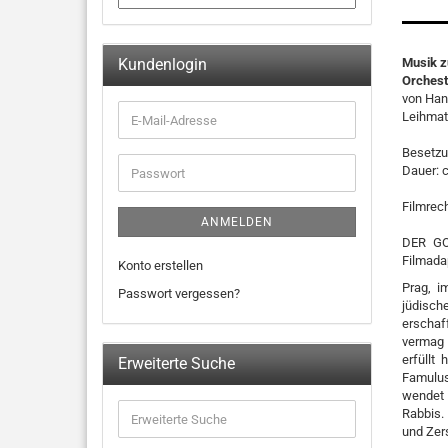
Kundenlogin
Musik z
Orchest
von Han
Leihmat
Besetzun
Dauer: 
Filmrec
ANMELDEN
DER GO
Filmada
Konto erstellen
Prag, i
Passwort vergessen?
jüdisch
erschaf
vermag 
erfüllt
Erweiterte Suche
Famulus
wendet 
Rabbis.
und Zer