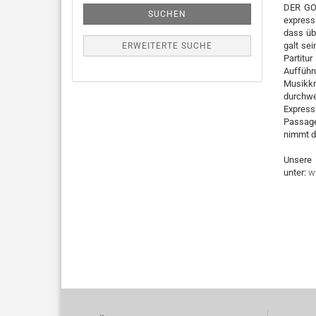
DER GOL
SUCHEN
express
dass üb
galt se
ERWEITERTE SUCHE
Partit
Aufführ
Musikkr
durchw
Express
Passage
nimmt d
Unser
unter:
w