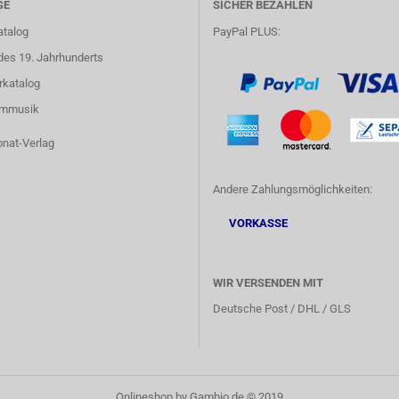
GE
SICHER BEZAHLEN
atalog
PayPal PLUS:
des 19. Jahrhunderts
rkatalog
lmmusik
onat-Verlag
Andere Zahlungsmöglichkeiten:
VORKASSE
WIR VERSENDEN MIT
Deutsche Post / DHL / GLS
Onlineshop
by Gambio.de © 2019