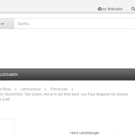
zur Webseite
Sprache auswählen
e
AUSGABEN
»
»
»
te Shop
Leihmaterial
Filmmusik
Konto erstel
m Stummfilm "Der Golem, wie er in die Welt kam" von Paul Wegener für kleines
r (LM)
Passwort v