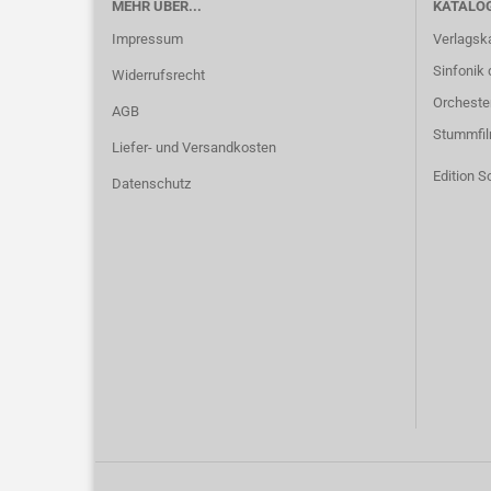
MEHR ÜBER...
KATALO
Impressum
Verlagsk
Sinfonik 
Widerrufsrecht
Orcheste
AGB
Stummfi
Liefer- und Versandkosten
Edition S
Datenschutz