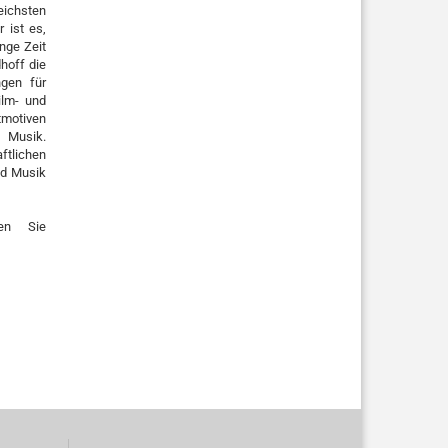
eichsten
 ist es,
nge Zeit
hoff die
gen für
ilm- und
tmotiven
 Musik.
ftlichen
nd Musik
en Sie