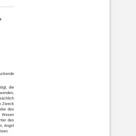
s
uckende
igt, die
uwenden,
sächlich
en Zweck
iebe des
as Wesen
hter des
n, Angst
ösen.