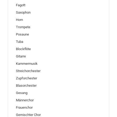
Fagott
Saxophon
Horn
Trompete
Posaune
Tuba
Blockflöte
Gitarre
Kammermusik
Streichorchester
Zupforchester
Blasorchester
Gesang
Männerchor
Frauenchor
Gemischter Chor