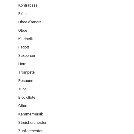
Kontrabass
Flöte
Oboe d'amore
Oboe
Klarinette
Fagott
Saxophon
Horn
Trompete
Posaune
Tuba
Blockflöte
Gitarre
Kammermusik
Streichorchester
Zupforchester