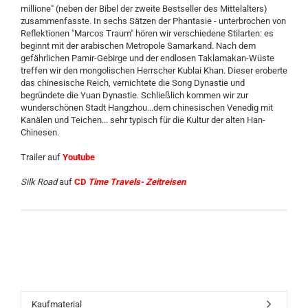
millione" (neben der Bibel der zweite Bestseller des Mittelalters)
zusammenfasste. In sechs Sätzen der Phantasie - unterbrochen von
Reflektionen "Marcos Traum" hören wir verschiedene Stilarten: es
beginnt mit der arabischen Metropole Samarkand. Nach dem
gefährlichen Pamir-Gebirge und der endlosen Taklamakan-Wüste
treffen wir den mongolischen Herrscher Kublai Khan. Dieser eroberte
das chinesische Reich, vernichtete die Song Dynastie und
begründete die Yuan Dynastie. Schließlich kommen wir zur
wunderschönen Stadt Hangzhou...dem chinesischen Venedig mit
Kanälen und Teichen... sehr typisch für die Kultur der alten Han-
Chinesen.
Trailer auf
Youtube
Silk Road
auf
CD
Time Travels- Zeitreisen
Kaufmaterial