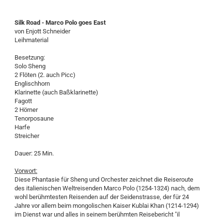
Silk Road - Marco Polo goes East
von Enjott Schneider
Leihmaterial
Besetzung:
Solo Sheng
2 Flöten (2. auch Picc)
Englischhorn
Klarinette (auch Baßklarinette)
Fagott
2 Hörner
Tenorposaune
Harfe
Streicher
Dauer: 25 Min.
Vorwort:
Diese Phantasie für Sheng und Orchester zeichnet die Reiseroute
des italienischen Weltreisenden Marco Polo (1254-1324) nach, dem
wohl berühmtesten Reisenden auf der Seidenstrasse, der für 24
Jahre vor allem beim mongolischen Kaiser Kublai Khan (1214-1294)
im Dienst war und alles in seinem berühmten Reisebericht "il