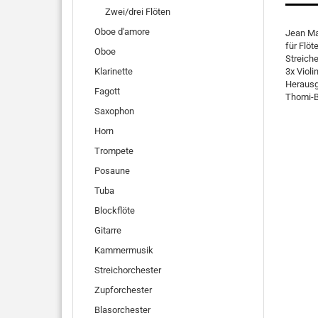
Zwei/drei Flöten
Oboe d'amore
Jean Mar
für Flöt
Oboe
Streich
Klarinette
3x Violi
Herausg
Fagott
Thomi-B
Saxophon
Horn
Trompete
Posaune
Tuba
Blockflöte
Gitarre
Kammermusik
Streichorchester
Zupforchester
Blasorchester