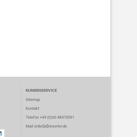
KUNDENSERVICE
Sitemap
Kontakt
Telefon +49 (0)30 48473591
Mail order[at]rieserler.de