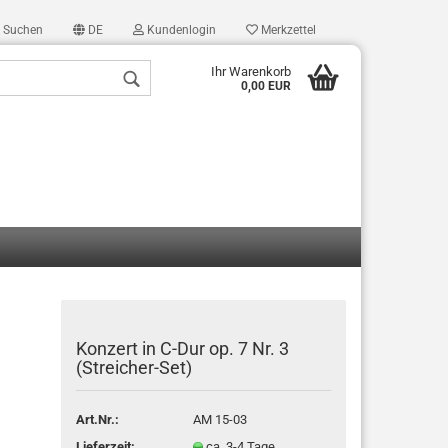
Suchen
DE
Kundenlogin
Merkzettel
Ihr Warenkorb
0,00 EUR
len
ergessen?
Konzert in C-Dur op. 7 Nr. 3
(Streicher-Set)
Art.Nr.:
AM 15-03
Lieferzeit:
ca. 3-4 Tage