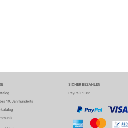
GE
SICHER BEZAHLEN
atalog
PayPal PLUS:
des 19. Jahrhunderts
rkatalog
lmmusik