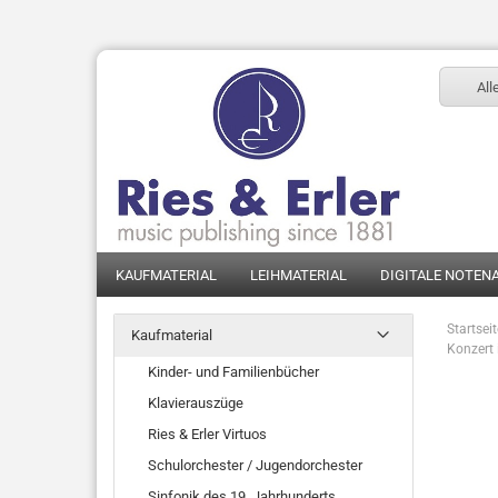
All
KAUFMATERIAL
LEIHMATERIAL
DIGITALE NOTEN
Startsei
Kaufmaterial
Konzert i
Kinder- und Familienbücher
Klavierauszüge
Ries & Erler Virtuos
Schulorchester / Jugendorchester
Sinfonik des 19. Jahrhunderts