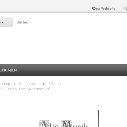
zur Webseite
Sprache auswählen
e
AUSGABEN
»
»
»
te Shop
Kaufmaterial
Flöte
Konto erstel
n C-Dur op. 7 Nr. 3 (Streicher-Set)
Passwort v