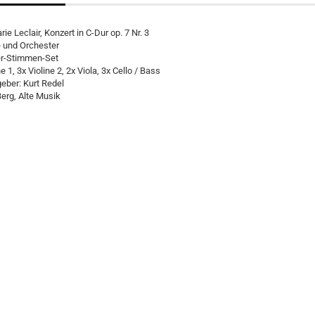
ie Leclair, Konzert in C-Dur op. 7 Nr. 3
e und Orchester
er-Stimmen-Set
ne 1, 3x Violine 2, 2x Viola, 3x Cello / Bass
eber: Kurt Redel
erg, Alte Musik