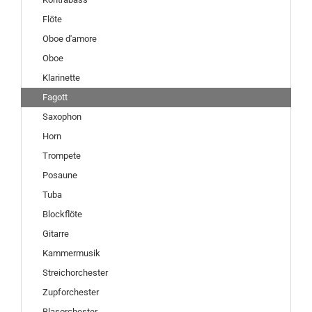
Flöte
Oboe d'amore
Oboe
Klarinette
Fagott
Saxophon
Horn
Trompete
Posaune
Tuba
Blockflöte
Gitarre
Kammermusik
Streichorchester
Zupforchester
Blasorchester