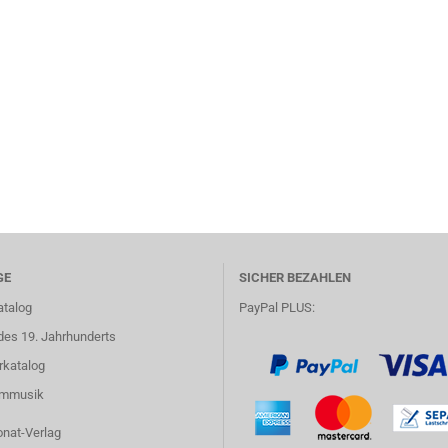
GE
SICHER BEZAHLEN
atalog
PayPal PLUS:
des 19. Jahrhunderts
rkatalog
lmmusik
onat-Verlag