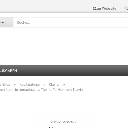
zur Webseite
Sprache auswählen
e
AUSGABEN
»
»
»
te Shop
Kaufmaterial
Klavier
Konto erstel
nen über ein romantisches Thema für Horn und Klavier
Passwort v