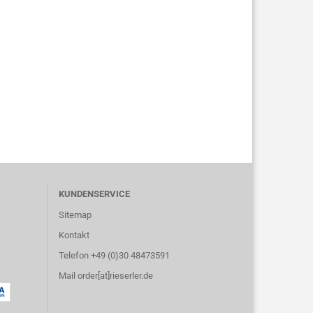
KUNDENSERVICE
Sitemap
Kontakt
Telefon +49 (0)30 48473591
Mail order[at]rieserler.de