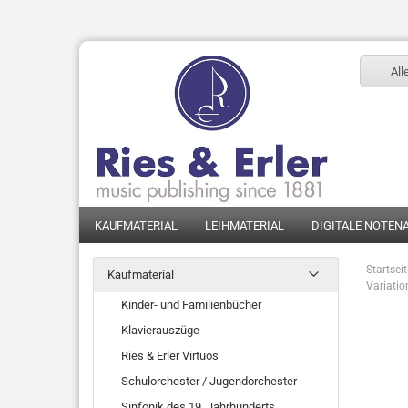
All
KAUFMATERIAL
LEIHMATERIAL
DIGITALE NOTEN
Startsei
Kaufmaterial
Variatio
Kinder- und Familienbücher
Klavierauszüge
Ries & Erler Virtuos
Schulorchester / Jugendorchester
Sinfonik des 19. Jahrhunderts