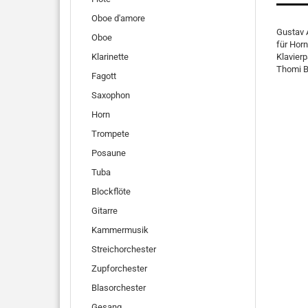
Oboe d'amore
Gustav 
Oboe
für Horn
Klarinette
Klavierp
Thomi B
Fagott
Saxophon
Horn
Trompete
Posaune
Tuba
Blockflöte
Gitarre
Kammermusik
Streichorchester
Zupforchester
Blasorchester
Gesang