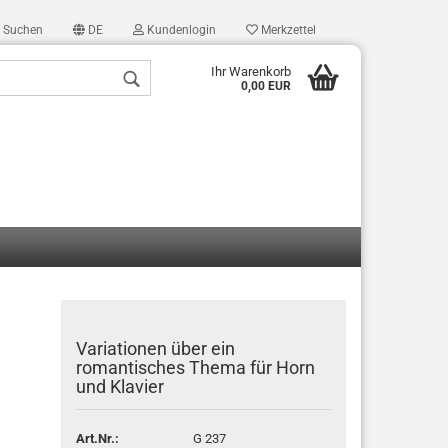
Suchen
DE
Kundenlogin
Merkzettel
Ihr Warenkorb
0,00 EUR
len
ergessen?
Variationen über ein
romantisches Thema für Horn
und Klavier
Art.Nr.:
G 237