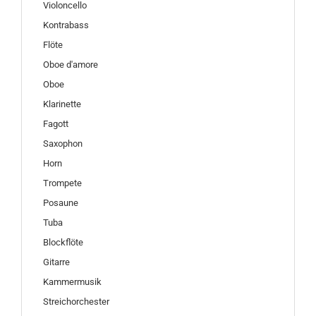
Violoncello
Kontrabass
Flöte
Oboe d'amore
Oboe
Klarinette
Fagott
Saxophon
Horn
Trompete
Posaune
Tuba
Blockflöte
Gitarre
Kammermusik
Streichorchester