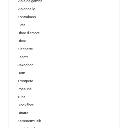
Viola da gamba
Violoncello
Kontrabass
Flöte
Oboe d'amore
Oboe
Klarinette
Fagott
Saxophon
Horn
Trompete
Posaune
Tuba
Blockflöte
Gitarre
Kammermusik