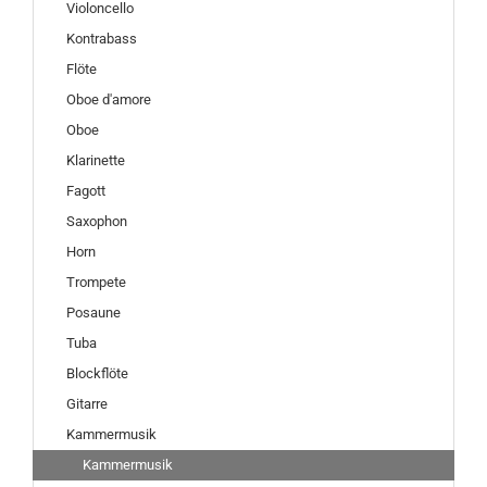
Violoncello
Kontrabass
Flöte
Oboe d'amore
Oboe
Klarinette
Fagott
Saxophon
Horn
Trompete
Posaune
Tuba
Blockflöte
Gitarre
Kammermusik
Kammermusik