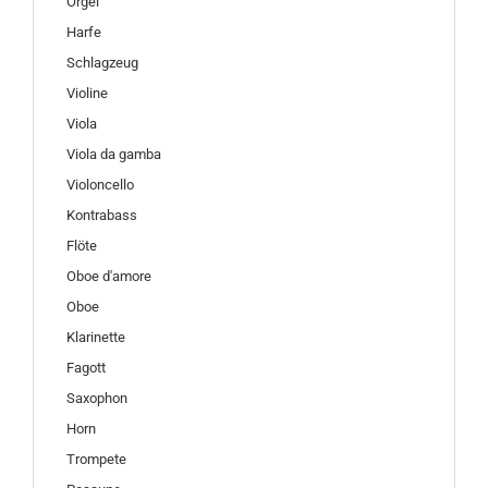
Orgel
Harfe
Schlagzeug
Violine
Viola
Viola da gamba
Violoncello
Kontrabass
Flöte
Oboe d'amore
Oboe
Klarinette
Fagott
Saxophon
Horn
Trompete