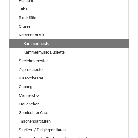
Posaune
Tuba
Blockflöte
Gitarre
Kammermusik
Kammermusik
Kammermusik Dublette
Streichorchester
Zupforchester
Blasorchester
Gesang
Männerchor
Frauenchor
Gemischter Chor
Taschenpartituren
Studien- / Dirigierpartituren