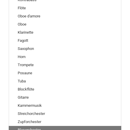
Flöte
Oboe d'amore
Oboe
Klarinette
Fagott
Saxophon
Horn
Trompete
Posaune
Tuba
Blockflöte
Gitarre
Kammermusik
Streichorchester
Zupforchester
Blasorchester