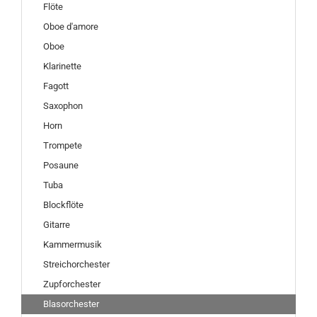
Flöte
Oboe d'amore
Oboe
Klarinette
Fagott
Saxophon
Horn
Trompete
Posaune
Tuba
Blockflöte
Gitarre
Kammermusik
Streichorchester
Zupforchester
Blasorchester