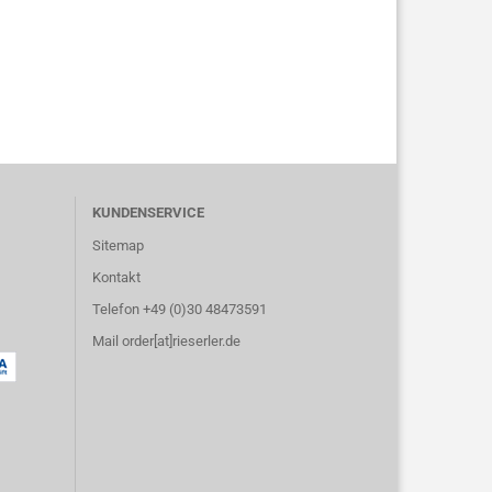
KUNDENSERVICE
Sitemap
Kontakt
Telefon +49 (0)30 48473591
Mail order[at]rieserler.de