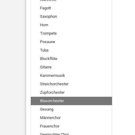
Fagott
Saxophon
Horn
Trompete
Posaune
Tuba
Blockflöte
Gitarre
Kammermusik
Streichorchester
Zupforchester
Blasorchester
Gesang
Männerchor
Frauenchor
Gemischter Chor