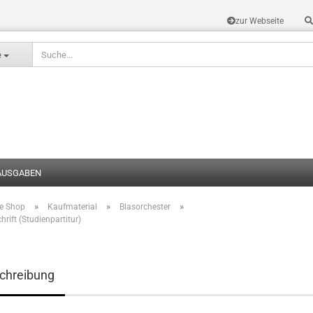
zur Webseite
Sprache auswählen
e
AUSGABEN
»
»
»
te Shop
Kaufmaterial
Blasorchester
Konto erstel
rift (Studienpartitur)
Passwort v
chreibung