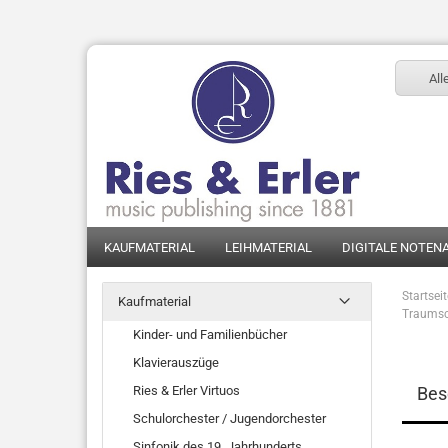
All
KAUFMATERIAL
LEIHMATERIAL
DIGITALE NOTEN
Startsei
Kaufmaterial
Traumsch
Kinder- und Familienbücher
Klavierauszüge
Ries & Erler Virtuos
Bes
Schulorchester / Jugendorchester
Sinfonik des 19. Jahrhunderts