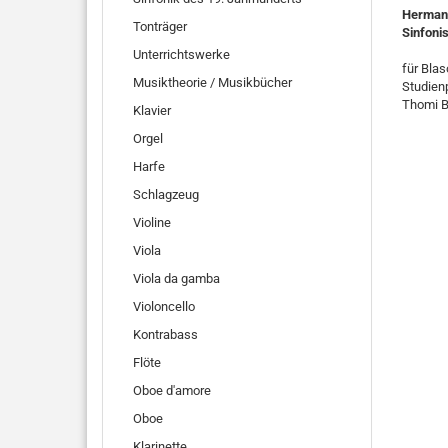
Herman
Tonträger
Sinfoni
Unterrichtswerke
für Bla
Musiktheorie / Musikbücher
Studienp
Thomi B
Klavier
Orgel
Harfe
Schlagzeug
Violine
Viola
Viola da gamba
Violoncello
Kontrabass
Flöte
Oboe d'amore
Oboe
Klarinette