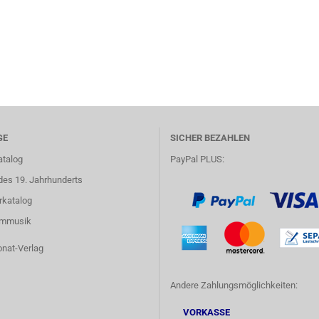
GE
SICHER BEZAHLEN
atalog
PayPal PLUS:
des 19. Jahrhunderts
rkatalog
lmmusik
onat-Verlag
Andere Zahlungsmöglichkeiten:
VORKASSE