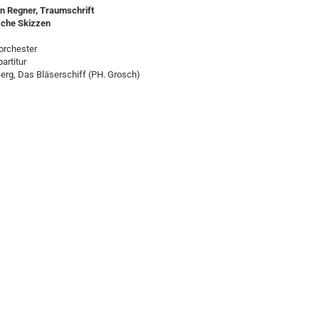
n Regner,
Traumschrift
sche Skizzen
sorchester
artitur
erg, Das Bläserschiff (PH. Grosch)