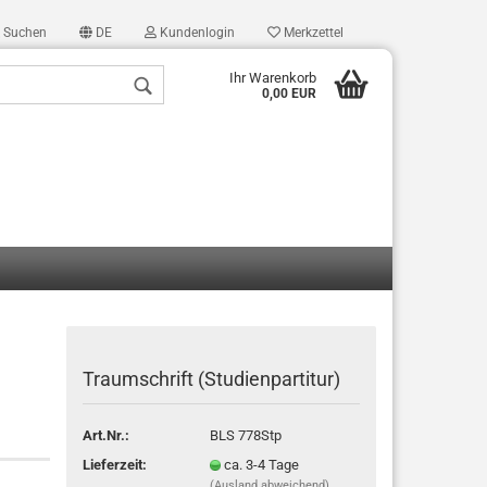
Suchen
DE
Kundenlogin
Merkzettel
Ihr Warenkorb
0,00 EUR
len
ergessen?
Traumschrift (Studienpartitur)
Art.Nr.:
BLS 778Stp
Lieferzeit:
ca. 3-4 Tage
(Ausland abweichend)