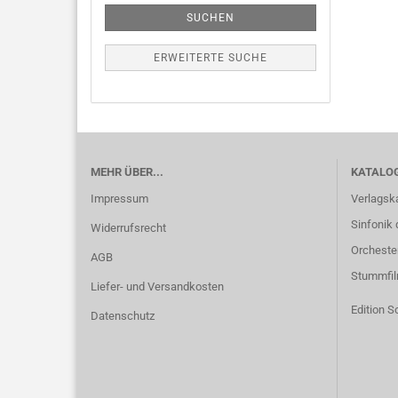
SUCHEN
ERWEITERTE SUCHE
MEHR ÜBER...
KATALO
Impressum
Verlagsk
Sinfonik 
Widerrufsrecht
Orcheste
AGB
Stummfi
Liefer- und Versandkosten
Edition S
Datenschutz