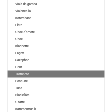
Viola da gamba
Violoncello
Kontrabass
Flöte
Oboe d'amore
Oboe
Klarinette
Fagott
Saxophon
Horn
Trompete
Posaune
Tuba
Blockflöte
Gitarre
Kammermusik