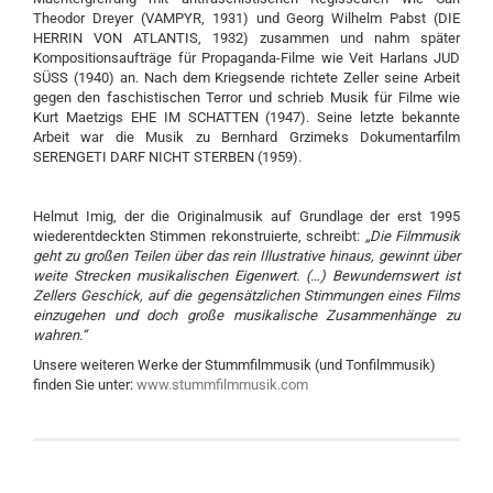
Theodor Dreyer (VAMPYR, 1931) und Georg Wilhelm Pabst (DIE
HERRIN VON ATLANTIS, 1932) zusammen und nahm später
Kompositionsaufträge für Propaganda-Filme wie Veit Harlans JUD
SÜSS (1940) an. Nach dem Kriegsende richtete Zeller seine Arbeit
gegen den faschistischen Terror und schrieb Musik für Filme wie
Kurt Maetzigs EHE IM SCHATTEN (1947). Seine letzte bekannte
Arbeit war die Musik zu Bernhard Grzimeks Dokumentarfilm
SERENGETI DARF NICHT STERBEN (1959).
Helmut Imig, der die Originalmusik auf Grundlage der erst 1995
wiederentdeckten Stimmen rekonstruierte, schreibt:
„Die Filmmusik
geht zu großen Teilen über das rein Illustrative hinaus, gewinnt über
weite Strecken musikalischen Eigenwert. (…) Bewundernswert ist
Zellers Geschick, auf die gegensätzlichen Stimmungen eines Films
einzugehen und doch große musikalische Zusammenhänge zu
wahren.“
Unsere weiteren Werke der Stummfilmmusik (und Tonfilmmusik)
finden Sie unter:
www.stummfilmmusik.com