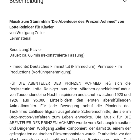
Beschreibung
Musik zum Stummfilm "Die Abenteuer des Prinzen Achmed" von
Lotte Reiniger für Klavier
von Wolfgang Zeller
Leihmaterial
Besetzung: Klavier
Dauer: ca. 66 min (rekonstruierte Fassung)
Filmrechte: Deutsches Filminstitut (Filmmedium), Primrose Film
Productions (Vorführgenehmigung)
Für DIE ABENTEUER DES PRINZEN ACHMED ließ sich die
Regisseurin Lotte Reiniger aus dem Märchen-geschichtenfundus
von Tausendundeine Nacht inspirieren und schuf zwischen 1923 und
1926 aus 96.000 Einzelbildern den ersten abendfüllenden
Animationsfilm. Für jede Bewegung schuf die Pionierin des
Trickfilms zahllose filigran ausgeführte Scherenschnitte, die sie im
Stop-motion-Verfahren zum Leben erweckte. Die Musik für DIE
ABENTEUER DES PRINZEN ACHMED wurde vom Schauspielmusiker
und Dirigenten Wolfgang Zeller komponiert, der damit zu einem der
gefragtesten deutschen Filmkomponisten wurde. Er arbeitete vor der
Machtergreifung mit antifaschistischen Regisseuren wie Carl