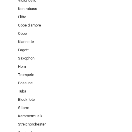
Violoncello
Kontrabass
Flöte
Oboe d'amore
Oboe
Klarinette
Fagott
Saxophon
Horn
Trompete
Posaune
Tuba
Blockflöte
Gitarre
Kammermusik
Streichorchester