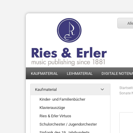
All
KAUFMATERIAL
LEIHMATERIAL
DIGITALE NOTEN
Startsei
Kaufmaterial
Sonate N
Kinder- und Familienbücher
Klavierauszüge
Ries & Erler Virtuos
Schulorchester / Jugendorchester
Sinfonik des 19. Jahrhunderts