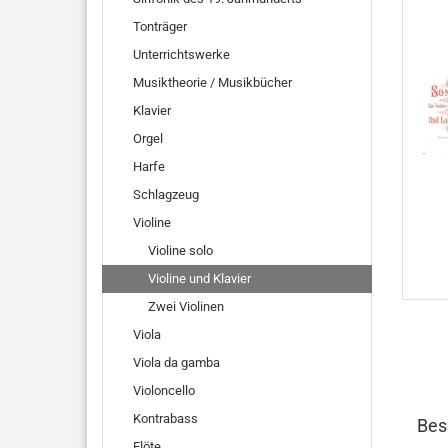
Tonträger
Unterrichtswerke
Musiktheorie / Musikbücher
Klavier
Orgel
Harfe
Schlagzeug
Violine
Violine solo
Violine und Klavier
Zwei Violinen
Viola
Viola da gamba
Violoncello
Kontrabass
Bes
Flöte