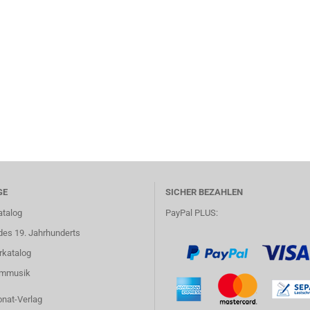
GE
SICHER BEZAHLEN
atalog
PayPal PLUS:
des 19. Jahrhunderts
rkatalog
lmmusik
onat-Verlag