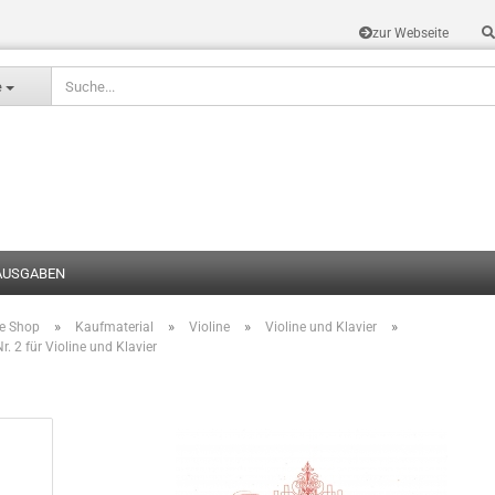
zur Webseite
Sprache auswählen
e
AUSGABEN
»
»
»
»
te Shop
Kaufmaterial
Violine
Violine und Klavier
Konto erstel
r. 2 für Violine und Klavier
Passwort v