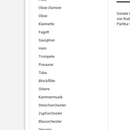
Oboe d'amore
Sonate N
Oboe
von Rud
Klarinette
Partitu
Fagott
Saxophon
Horn
Trompete
Posaune
Tuba
Blockflöte
Gitarre
Kammermusik
Streichorchester
Zupforchester
Blasorchester
Gesang