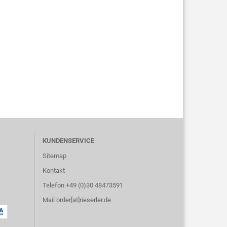
KUNDENSERVICE
Sitemap
Kontakt
Telefon +49 (0)30 48473591
Mail order[at]rieserler.de