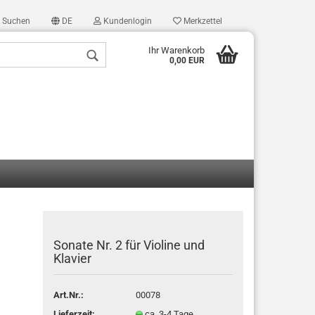
Suchen
DE
Kundenlogin
Merkzettel
Ihr Warenkorb
0,00 EUR
len
ergessen?
Sonate Nr. 2 für Violine und
Klavier
Art.Nr.:
00078
Lieferzeit:
ca. 3-4 Tage