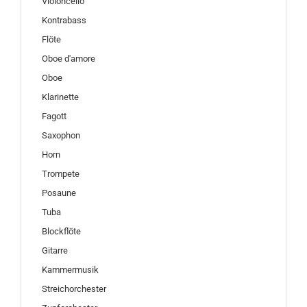
Violoncello
Kontrabass
Flöte
Oboe d'amore
Oboe
Klarinette
Fagott
Saxophon
Horn
Trompete
Posaune
Tuba
Blockflöte
Gitarre
Kammermusik
Streichorchester