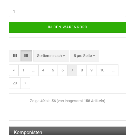
IN DEN WARENKORB
Sortieren nach
8 pro Seite
«
1
...
4
5
6
7
8
9
10
...
20
»
Zeige
49
bis
56
(von insgesamt
158
Artikeln)
Komponisten