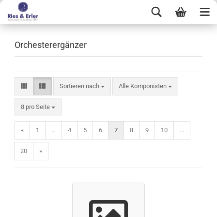
Orchesterergänzer
Sortieren nach
Alle Komponisten
8 pro Seite
«
1
...
4
5
6
7
8
9
10
...
20
»